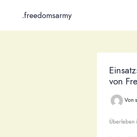
Zum
Inhalt
.freedomsarmy
springen
Einsatz
von Fr
Von
Überleben i