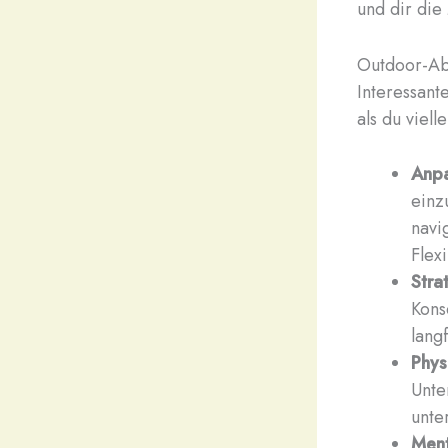
und dir die
Outdoor-Ab
Interessant
als du viell
Anpa
einz
navi
Flexi
Stra
Kons
lang
Phys
Unte
unte
Ment