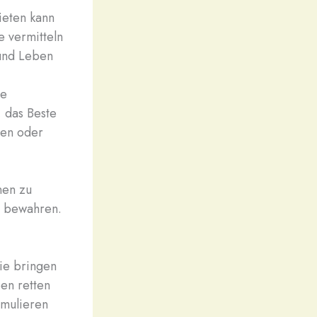
ieten kann
e vermitteln
 und Leben
le
, das Beste
ten oder
nen zu
u bewahren.
ie bringen
en retten
simulieren