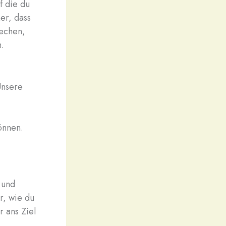
f die du
er, dass
rechen,
.
Unsere
önnen.
 und
r, wie du
r ans Ziel