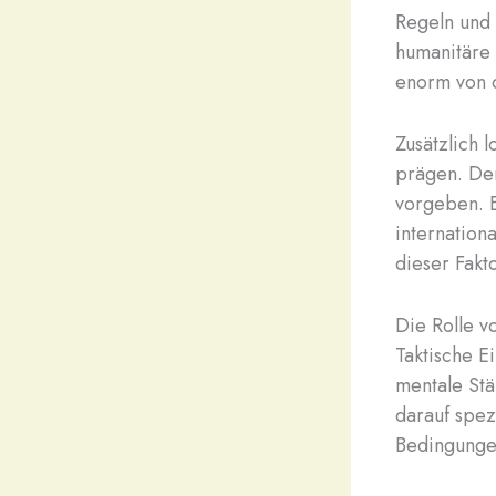
Regeln und 
humanitäre 
enorm von 
Zusätzlich l
prägen. Den
vorgeben. 
internation
dieser Fakt
Die Rolle v
Taktische E
mentale Stä
darauf spez
Bedingungen