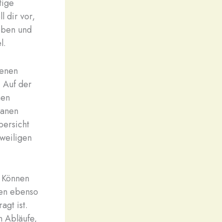
tige
l dir vor,
Leben und
l.
denen
 Auf der
nen
banen
bersicht
eweiligen
n Können
ren ebenso
agt ist.
n Abläufe,