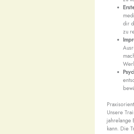
Erst
medi
dir 
zu re
Impr
Ausr
mach
Werk
Psyc
ents
bewä
Praxisorien
Unsere Trai
jahrelange 
kann. Die Tr