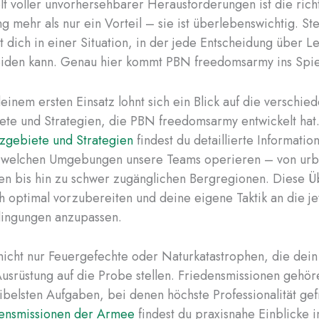
lt voller unvorhersehbarer Herausforderungen ist die rich
 mehr als nur ein Vorteil – sie ist überlebenswichtig. Stel
t dich in einer Situation, in der jede Entscheidung über 
eiden kann. Genau hier kommt PBN freedomsarmy ins Spie
einem ersten Einsatz lohnt sich ein Blick auf die verschie
ete und Strategien, die PBN freedomsarmy entwickelt hat.
tzgebiete und Strategien
findest du detaillierte Informatio
n welchen Umgebungen unsere Teams operieren – von ur
en bis hin zu schwer zugänglichen Bergregionen. Diese Ü
dich optimal vorzubereiten und deine eigene Taktik an die j
ngungen anzupassen.
 nicht nur Feuergefechte oder Naturkatastrophen, die dei
usrüstung auf die Probe stellen. Friedensmissionen gehö
ibelsten Aufgaben, bei denen höchste Professionalität gefr
ensmissionen der Armee
findest du praxisnahe Einblicke i