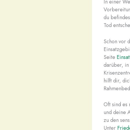
In einer We
Vorbereitung
du befindes
Tod entsch
Schon vor d
Einsatzgebi
Seite
Einsa
darüber, i
Krisenzentr
hilft dir, 
Rahmenbedi
Oft sind es
und deine A
zu den sens
Unter
Fried