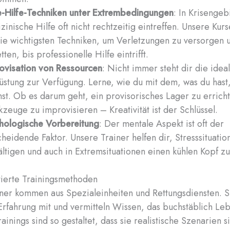
e-Hilfe-Techniken unter Extrembedingungen
: In Krisengeb
zinische Hilfe oft nicht rechtzeitig eintreffen. Unsere Kurs
die wichtigsten Techniken, um Verletzungen zu versorgen
tten, bis professionelle Hilfe eintrifft.
ovisation von Ressourcen
: Nicht immer steht dir die idea
üstung zur Verfügung. Lerne, wie du mit dem, was du hast
st. Ob es darum geht, ein provisorisches Lager zu errich
zeuge zu improvisieren – Kreativität ist der Schlüssel.
hologische Vorbereitung
: Der mentale Aspekt ist oft der
cheidende Faktor. Unsere Trainer helfen dir, Stresssituatio
ltigen und auch in Extremsituationen einen kühlen Kopf z
tierte Trainingsmethoden
ner kommen aus Spezialeinheiten und Rettungsdiensten. S
Erfahrung mit und vermitteln Wissen, das buchstäblich Leb
ainings sind so gestaltet, dass sie realistische Szenarien 