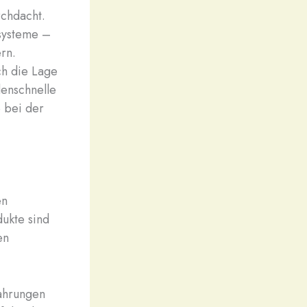
rchdacht.
systeme –
ern.
ich die Lage
denschnelle
 bei der
en
ukte sind
en
fahrungen