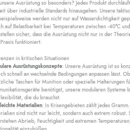
nsere Ausrüstung so besonders? Jedes Produkt durchläuft
weit über industrielle Standards hinausgehen. Unsere taktis
eispielsweise werden nicht nur auf Wasserdichtigkeit gep
h auf Belastbarkeit bei Temperaturen zwischen -40°C un
 stellen sicher, dass die Ausrüstung nicht nur in der Theor
Praxis funktioniert.
nzen in kritischen Situationen
lare Ausrüstungskonzepte
: Unsere Ausrüstung ist so kon
sich schnell an wechselnde Bedingungen anpassen lässt. O
tzliche Taschen für Munition oder spezielle Halterungen f
unikationsgeräte benötigst, unsere modularen Systeme b
lexibilität, die du brauchst.
aleichte Materialien
: In Krisengebieten zählt jedes Gramm
rialien sind nicht nur leicht, sondern auch extrem robust. 
rstehen Abrieb, Feuchtigkeit und extremen Temperaturen
tionalität einzubüßen.