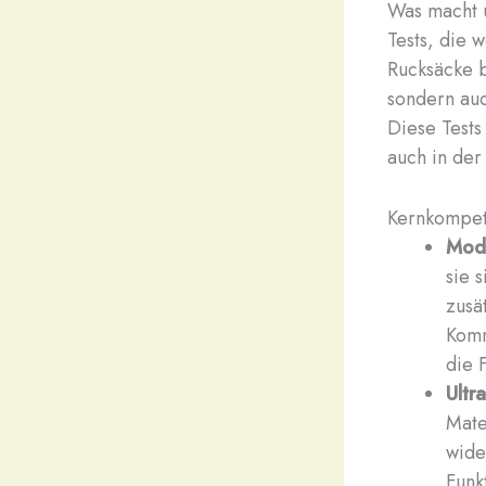
Was macht u
Tests, die 
Rucksäcke b
sondern auc
Diese Tests
auch in der 
Kernkompete
Modu
sie 
zusä
Komm
die F
Ultr
Mate
wide
Funk