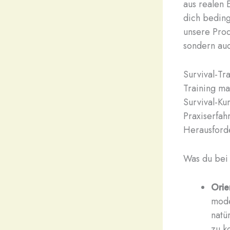
aus realen 
dich beding
unsere Prod
sondern au
Survival-Tr
Training ma
Survival-Ku
Praxiserfah
Herausforde
Was du bei 
Orie
mode
natü
zu 