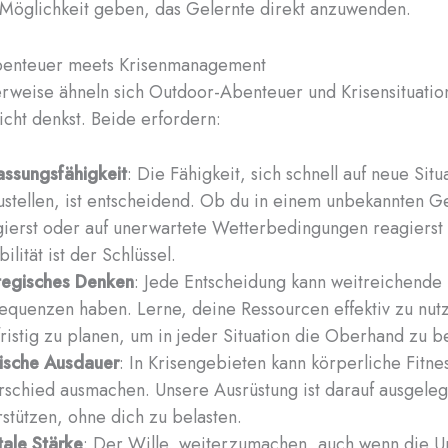
 Möglichkeit geben, das Gelernte direkt anzuwenden.
enteuer meets Krisenmanagement
erweise ähneln sich Outdoor-Abenteuer und Krisensituati
eicht denkst. Beide erfordern:
ssungsfähigkeit
: Die Fähigkeit, sich schnell auf neue Situ
ustellen, ist entscheidend. Ob du in einem unbekannten G
gierst oder auf unerwartete Wetterbedingungen reagierst
bilität ist der Schlüssel.
tegisches Denken
: Jede Entscheidung kann weitreichende
equenzen haben. Lerne, deine Ressourcen effektiv zu nut
fristig zu planen, um in jeder Situation die Oberhand zu b
ische Ausdauer
: In Krisengebieten kann körperliche Fitne
rschied ausmachen. Unsere Ausrüstung ist darauf ausgeleg
rstützen, ohne dich zu belasten.
ale Stärke
: Der Wille, weiterzumachen, auch wenn die 