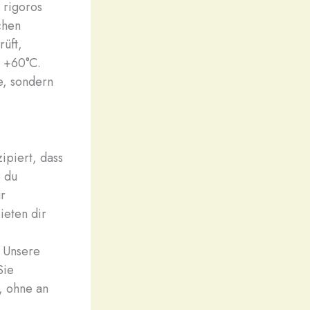
 rigoros
chen
rüft,
d +60°C.
ie, sondern
zipiert, dass
b du
ür
ieten dir
. Unsere
Sie
, ohne an