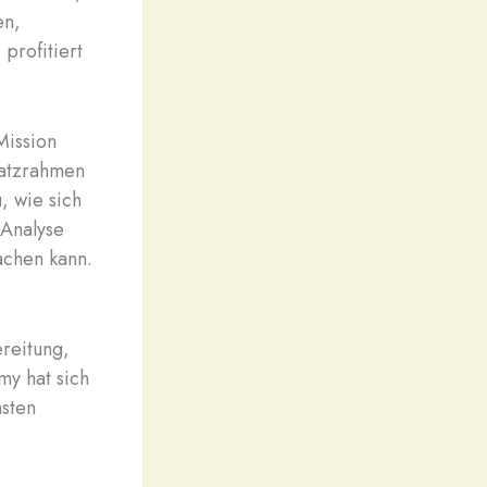
en,
profitiert
Mission
satzrahmen
, wie sich
 Analyse
achen kann.
ereitung,
my hat sich
msten