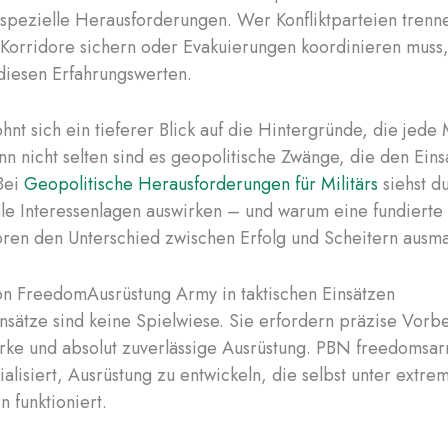
spezielle Herausforderungen. Wer Konfliktparteien trenn
Korridore sichern oder Evakuierungen koordinieren muss, 
diesen Erfahrungswerten.
ohnt sich ein tieferer Blick auf die Hintergründe, die jede 
n nicht selten sind es geopolitische Zwänge, die den Ein
Bei
Geopolitische Herausforderungen für Militärs
siehst du
ale Interessenlagen auswirken – und warum eine fundierte
oren den Unterschied zwischen Erfolg und Scheitern ausm
on FreedomAusrüstung Army in taktischen Einsätzen
insätze sind keine Spielwiese. Sie erfordern präzise Vorb
rke und absolut zuverlässige Ausrüstung. PBN freedomsar
ialisiert, Ausrüstung zu entwickeln, die selbst unter extre
 funktioniert.