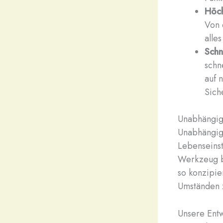
Höch
Von 
alle
Schn
schn
auf 
Sich
Unabhängigk
Unabhängigk
Lebenseinst
Werkzeug b
so konzipie
Umständen 
Unsere Entw